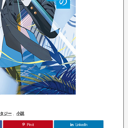
タジー
,
小説
Pin it
LinkedIn