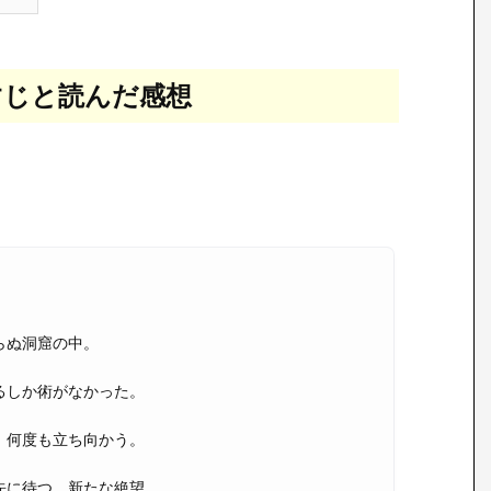
すじと読んだ感想
らぬ洞窟の中。
るしか術がなかった。
、何度も立ち向かう。
先に待つ、新たな絶望。