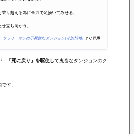
を乗り越える為に全力で足掻いてみせる。
たせ立ち向かう。
サラリーマンの不死戯なダンジョン[小説情報]
より引用
が、
「死に戻り」を駆使して
鬼畜なダンジョンのク
的です。