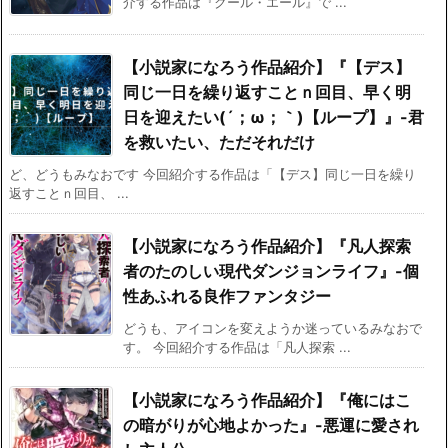
介する作品は『クール・エール』で ...
【小説家になろう作品紹介】『【デス】
同じ一日を繰り返すことｎ回目、早く明
日を迎えたい(´；ω；｀)【ループ】』-君
を救いたい、ただそれだけ
ど、どうもみなおです 今回紹介する作品は「【デス】同じ一日を繰り
返すことｎ回目、 ...
【小説家になろう作品紹介】『凡人探索
者のたのしい現代ダンジョンライフ』-個
性あふれる良作ファンタジー
どうも、アイコンを変えようか迷っているみなおで
す。 今回紹介する作品は「凡人探索 ...
【小説家になろう作品紹介】『俺にはこ
の暗がりが心地よかった』-悪運に愛され