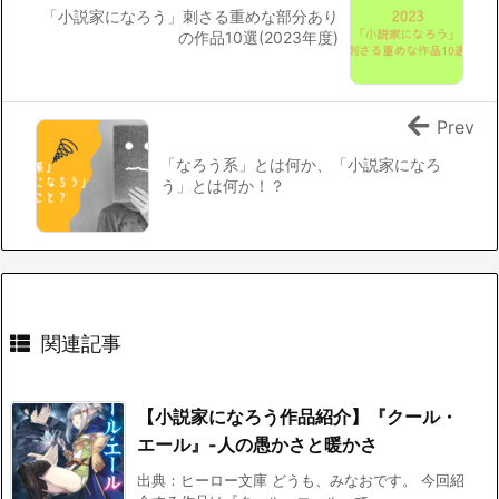
「小説家になろう」刺さる重めな部分あり
の作品10選(2023年度)
Prev
「なろう系」とは何か、「小説家になろ
う」とは何か！？
関連記事
【小説家になろう作品紹介】『クール・
エール』-人の愚かさと暖かさ
出典：ヒーロー文庫 どうも、みなおです。 今回紹