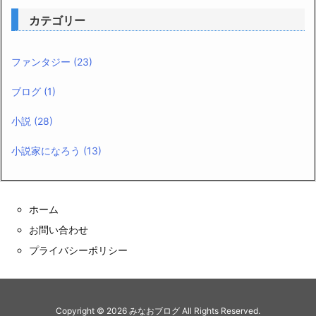
カテゴリー
ファンタジー
(23)
ブログ
(1)
小説
(28)
小説家になろう
(13)
ホーム
お問い合わせ
プライバシーポリシー
Copyright ©
2026
みなおブログ
All Rights Reserved.