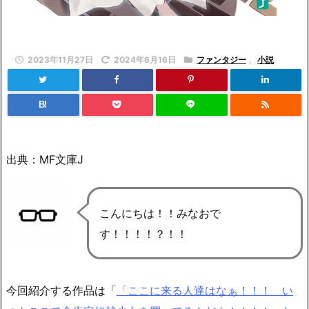
2023年11月27日
2024年6月16日
ファンタジー
,
小説
B!
出典：MF文庫J
こんにちは！！みなおで
す！！！！？！！
今回紹介する作品は「
「ここに来る人達はなぁ！！！ い