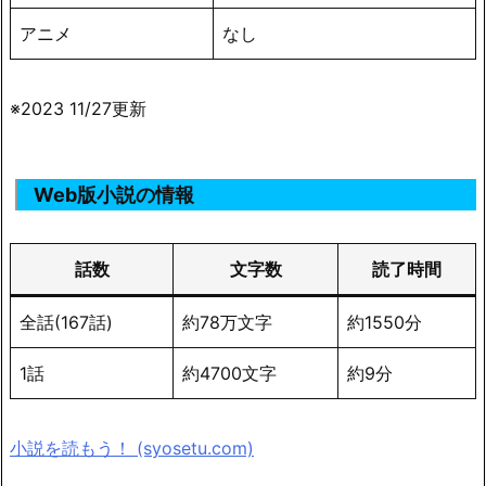
アニメ
なし
※2023 11/27更新
Web版小説の情報
話数
文字数
読了時間
全話(167話)
約78万文字
約1550分
1話
約4700文字
約9分
小説を読もう！ (syosetu.com)