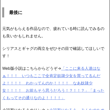
最後に
元気がもらえる作品なので、疲れている時に読んでみるの
も良いかもしれません。
シリアスとギャグの両立をぜひその目で確認してほしいで
す！
Web版小説はこちらからどうぞ→
「ここに来る人達はな
ぁ！！！ いつもここで全肯定奴隷少女を買ってるんだ
よ！！！！ わかってんのか！！！！ なあ奴隷少
女！！！！ お前もそう思うだろう！？！！？」「まった
くもってその通りなのよ！！！！」