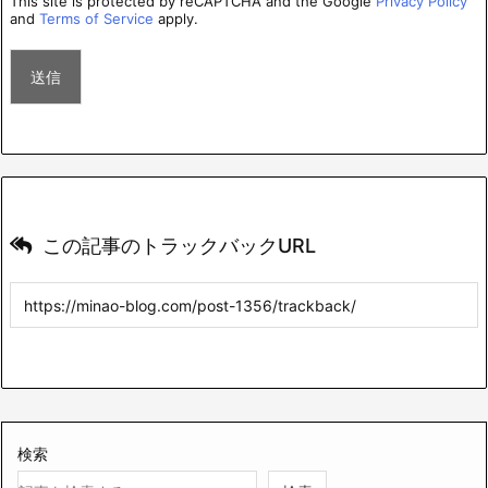
This site is protected by reCAPTCHA and the Google
Privacy Policy
and
Terms of Service
apply.
この記事のトラックバックURL
検索