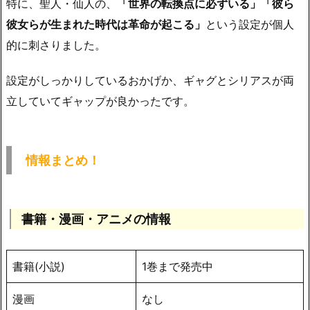
特に、聖人・仙人の、
「世界の転換点に必ずいる」「彼ら
彼女らが生まれた時代は革命が起こる」
という設定が個人
的に刺さりました。
設定がしっかりしているおかげか、ギャグとシリアスが両
立していてギャップが良かったです。
情報まとめ！
書籍・漫画・アニメの情報
書籍(小説)
1巻まで発売中
漫画
なし