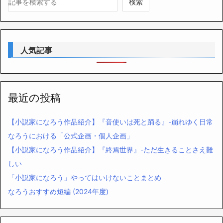
検索
人気記事
最近の投稿
【小説家になろう作品紹介】『音使いは死と踊る』-崩れゆく日常
なろうにおける「公式企画・個人企画」
【小説家になろう作品紹介】『終焉世界』-ただ生きることさえ難
しい
「小説家になろう」やってはいけないことまとめ
なろうおすすめ短編 (2024年度)